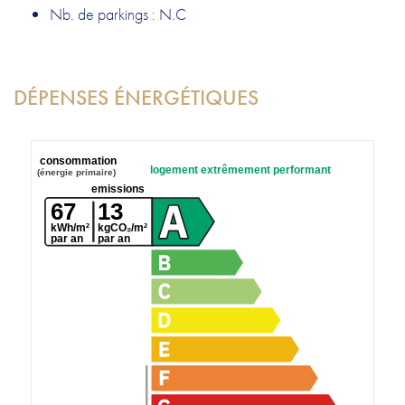
Nb. de parkings : N.C
DÉPENSES ÉNERGÉTIQUES
consommation
logement extrêmement performant
(énergie primaire)
emissions
67
13
kWh/m²
kgCO₂/m²
par an
par an