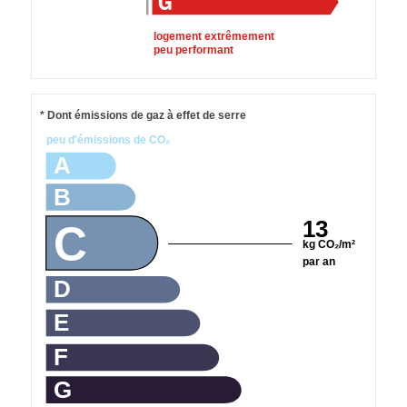
logement extrêmement
peu performant
* Dont émissions de gaz à effet de serre
peu d'émissions de CO₂
A
B
13
C
kg CO₂/m²
par an
D
E
F
G