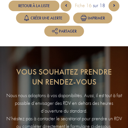
Fiche 16
sur 18
RETOUR À LA LISTE
CRÉER UNE ALERTE
IMPRIMER
PARTAGER
VOUS SOUHAITEZ PRENDRE
UN RENDEZ-VOUS
Nous nous adaptons à vos disponibilités. Aussi, il est tout à fait
possible d’envisager des RDV en dehors des heures
d’ouverture du standard.
N’hésitez pas à contacter le secrétariat pour prendre un RDV
ou compléter directement le formulaire ci-dessous.