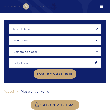
MEN
PRÉSENTATION DE L'ETUDE
Type de bien
NOS SERVICES
Localisation
Nombre de pièces
NOS BIENS EN VENTE
€
ACTUALITÉS
LANCER MA RECHERCHE
OUTILS & TARIFS
Accueil
Nos biens en vente
ESPACE CLIENT
CRÉER UNE ALERTE MAIL