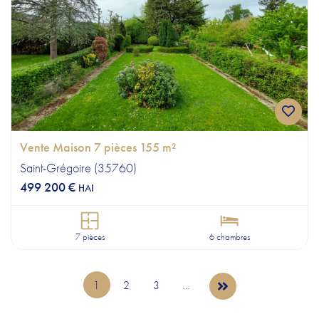
Vente Maison 7 pièces 155 m²
Saint-Grégoire (35760)
499 200 €
HAI
7 pièces
6 chambres
PAGES
1
2
3
…