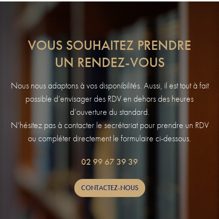
VOUS SOUHAITEZ PRENDRE
UN RENDEZ-VOUS
Nous nous adaptons à vos disponibilités. Aussi, il est tout à fait
possible d’envisager des RDV en dehors des heures
d’ouverture du standard.
N’hésitez pas à contacter le secrétariat pour prendre un RDV
ou compléter directement le formulaire ci-dessous.
02 99 67 39 39
CONTACTEZ-NOUS