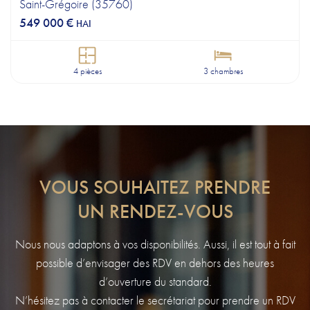
Saint-Grégoire (35760)
549 000 €
HAI
4 pièces
3 chambres
VOUS SOUHAITEZ PRENDRE
UN RENDEZ-VOUS
Nous nous adaptons à vos disponibilités. Aussi, il est tout à fait
possible d’envisager des RDV en dehors des heures
d’ouverture du standard.
N’hésitez pas à contacter le secrétariat pour prendre un RDV